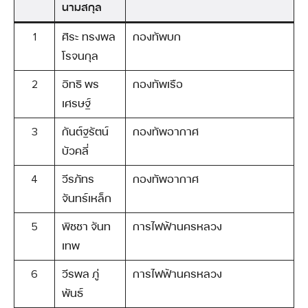
นามสกุล
1
ศิระ ทรงพล
กองทัพบก
โรจนกุล
2
อิทธิ พร
กองทัพเรือ
เศรษฐ์
3
กันต์ฐรัตน์
กองทัพอากาศ
บัวคลี่
4
วีรภัทร
กองทัพอากาศ
จันทร์เหล็ก
5
พิชชา จันท
การไฟฟ้านครหลวง
เทพ
6
วีรพล ภู่
การไฟฟ้านครหลวง
พันธ์