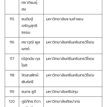
ตราภิรมย์ุ
สข
115
ธนดิษฐ์
มหาวิทยาลัยรามคำแหง
เจริญสุทธิ
ธรรม
116
ศราวุฒิ พูล
มหาวิทยาลัยศรีนครินทรวิโรฒ
เขตต์
117
ณัฐดนัย กุล
มหาวิทยาลัยศรีนครินทรวิโรฒ
โชติ
118
จิณณพัทย์
มหาวิทยาลัยศรีนครินทรวิโรฒ
พันธ์ศรี
119
ธนกร ชูดี
มหาวิทยาลัยศรีปทุม
120
ภูมิภัทร ทิวา
มหาวิทยาลัยศิลปากร