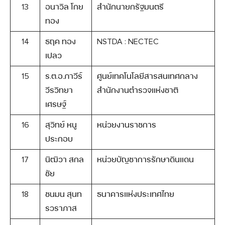
13
อนาวิล โกย
สำนักนายกรัฐมนตรี
ทอง
14
ธฤค ทอง
NSTDA : NECTEC
เปลว
15
ร.ต.อ.ภาวีร์
ศูนย์เทคโนโลยีสารสนเทศกลาง
วีรวิทยา
สำนักงานตำรวจแห่งชาติ
เศรษฐ์
16
สุวิทย์ หนู
หน่วยงานราชการ
ประกอบ
17
นิฒิวา สกล
หน่วยบัญชาการรักษาดินแดน
ชัย
18
ชนมน สุนท
ธนาคารแห่งประเทศไทย
รวราภาส