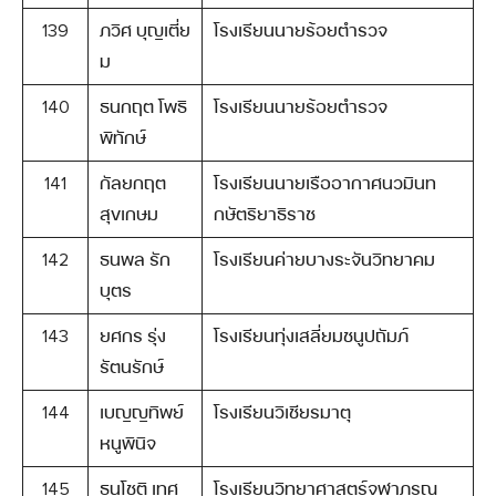
139
ภวิศ บุญเตี่ย
โรงเรียนนายร้อยตำรวจ
ม
140
ธนกฤต โพธิ
โรงเรียนนายร้อยตำรวจ
พิทักษ์
141
กัลยกฤต
โรงเรียนนายเรืออากาศนวมินท
สุขเกษม
กษัตริยาธิราช
142
ธนพล รัก
โรงเรียนค่ายบางระจันวิทยาคม
บุตร
143
ยศกร รุ่ง
โรงเรียนทุ่งเสลี่ยมชนูปถัมภ์
รัตนรักษ์
144
เบญญทิพย์
โรงเรียนวิเชียรมาตุ
หนูพินิจ
145
ธนโชติ เทศ
โรงเรียนวิทยาศาสตร์จุฬาภรณ