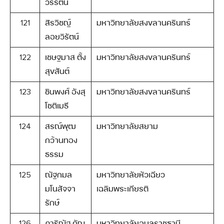
วรรัตน์
121
สิรวิชญ์
มหาวิทยาลัยสงขลานครินทร์
ลอยวิรัตน์
122
เชษฐมาส ตั้ง
มหาวิทยาลัยสงขลานครินทร์
สุขสันต์
123
ชินพงศ์ อังสุ
มหาวิทยาลัยสงขลานครินทร์
โชติเมธี
124
สรณ์พุฒ
มหาวิทยาลัยสยาม
กว้านทอง
ธรรม
125
ณัฐกมล
มหาวิทยาลัยหัวเฉียว
มโนสัจจา
เฉลิมพระเกียรติ
รักษ์
126
ภาริณัฐ กัญ
มหาวิทยาลัยอุบลราชธานี