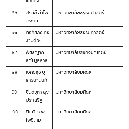
แก้วสุข
95
สรวีย์ อำไพ
มหาวิทยาลัยธรรมศาสตร์
วรรณ
96
ศิริภัสสร ศรี
มหาวิทยาลัยธรรมศาสตร์
งามผ่อง
97
พัชริญาภ
มหาวิทยาลัยธุรกิจบัณทิตย์
รณ์ มูลสาร
98
เอกอรุช ปุ
มหาวิทยาลัยมหิดล
ราธนานนท์
99
จินต์จุฑา สุข
มหาวิทยาลัยมหิดล
ประเสริฐ
100
ทินภัทร พุ่ม
มหาวิทยาลัยมหิดล
โพธิงาม