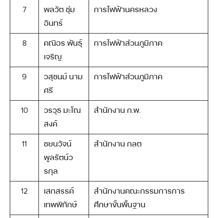
7
พลวัต ชุ่ม
การไฟฟ้านครหลวง
อินทร์
8
คณิอร พันธุ์
การไฟฟ้าส่วนภูมิภาค
เจริญ
9
วสุชนม์ นาม
การไฟฟ้าส่วนภูมิภาค
ศรี
10
วรวุธ มะโณ
สำนักงาน ก.พ.
สงค์
11
ชยนวัจน์
สำนักงาน กลต
พูลรัตน์ว
รกุล
12
เสกสรรค์
สำนักงานคณะกรรมการการ
เทพพิทักษ์
ศึกษาขั้นพื้นฐาน