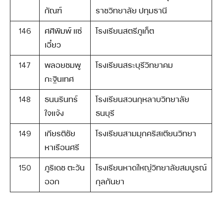
กัณฑ์
ราชวิทยาลัย ปทุมธานี
146
ศศิพิมพ์ แซ่
โรงเรียนสตรีภูเก็ต
เอี๋ยว
147
พลอยชมพู
โรงเรียนสระบุรีวิทยาคม
กะฐินเทศ
148
ธนนรินทร์
โรงเรียนสวนกุหลาบวิทยาลัย
ใจแจ้ง
ธนบุรี
149
เกียรติชัย
โรงเรียนสามมุกคริสเตียนวิทยา
หาเรือนศรี
150
ภูริเดช ตะวัน
โรงเรียนหาดใหญ่วิทยาลัยสมบูรณ์
ออก
กุลกันยา