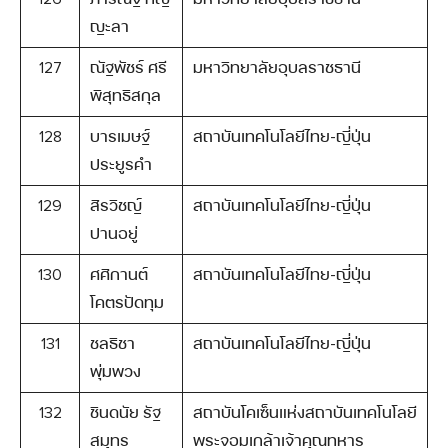
ญะลา
127
ณัฐพัชร์ ศรี
มหาวิทยาลัยอุบลราชธานี
พิสุทธิสกุล
128
บารเมษฐ์​
สถาบันเทคโนโลยีไทย-ญี่ปุ่น
ประยูรคำ
129
สิรวิชญ์
สถาบันเทคโนโลยีไทย-ญี่ปุ่น
ปานอยู่
130
ศศิกานต์
สถาบันเทคโนโลยีไทย-ญี่ปุ่น
โคตรปัดทุม
131
ชลธิชา
สถาบันเทคโนโลยีไทย-ญี่ปุ่น
พุ่มพวง
132
ชินดนัย รัฐ
สถาบันโคเซ็นแห่งสถาบันเทคโนโลยี
สมุทร
พระจอมเกล้าเจ้าคุณทหาร