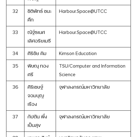
32
ชิติพัทธ์ ชนะ
Harbour.Space@UTCC
ศึก
33
ณัฐ์ธเนศ
Harbour.Space@UTCC
เลิศอริยเมธี
34
ศิริชัย คิม
Kimson Education
35
พิษณุ ทอง
TSU/Computer and Information
ศรี
Science
36
ศิริเชษฐ์
จุฬาลงกรณ์มหาวิทยาลัย
จอมบุญ
เรือง
37
กัปตัน พึ่ง
จุฬาลงกรณ์มหาวิทยาลัย
เป็นสุข