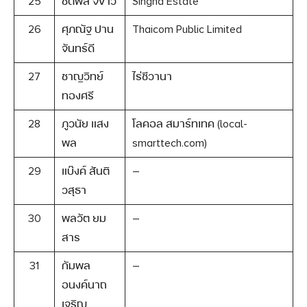
25
ชิตพล จีขาว
Singha Estate
26
ศุภณัฐ ปาน
Thaicom Public Limited
จันทร์ดี
27
ชาญวิทย์
ไร่ชีวานา
ทองศรี
28
ภูวนัย แสง
โลคอล สมาร์ทเทค (local-
พล
smarttech.com)
29
แบ๊งค์ สันติ
–
วสุธา
30
พลวัต ยม
–
สาร
31
กัมพล
–
อนงค์นาถ
เจริญ