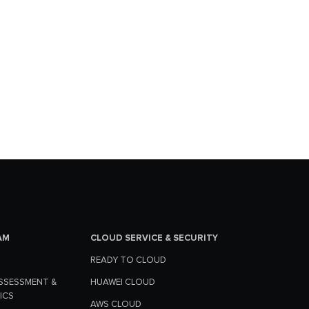
AM
CLOUD SERVICE & SECURITY
READY TO CLOUD
SSESSMENT &
HUAWEI CLOUD
ICS
AWS CLOUD