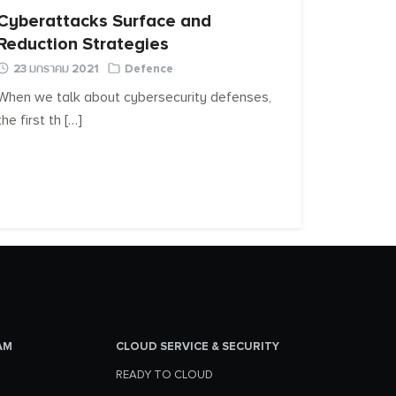
Cyberattacks Surface and
Reduction Strategies
23 มกราคม 2021
Defence
When we talk about cybersecurity defenses,
the first th […]
AM
CLOUD SERVICE & SECURITY
READY TO CLOUD