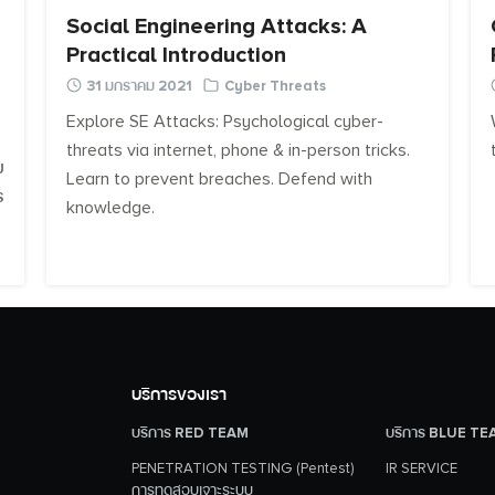
Social Engineering Attacks: A
Practical Introduction
31 มกราคม 2021
Cyber Threats
Explore SE Attacks: Psychological cyber-
threats via internet, phone & in-person tricks.
ย
Learn to prevent breaches. Defend with
ร
knowledge.
Search
Search
for:
บริการของเรา
บริการ RED TEAM
บริการ BLUE TE
PENETRATION TESTING (Pentest)
IR SERVICE
การทดสอบเจาะระบบ