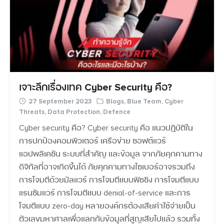
เจาะลึกเรื่องเทค Cyber Security คือ?
27 September 2023
Blogs
,
Blue Team
,
Cyber
Threats
,
Data Protection
,
Defence
Cyber security คือ? Cyber security คือ แนวปฏิบัติใน
การปกป้องคอมพิวเตอร์ เครือข่าย ซอฟต์แวร์
แอปพลิเคชัน ระบบที่สำคัญ และข้อมูล จากภัยคุกคามทาง
ดิจิทัลที่อาจเกิดขึ้นได้ ภัยคุกคามทางไซเบอร์อาจรวมถึง
การโจมตีด้วยมัลแวร์ การโจมตีแบบฟิชชิง การโจมตีแบบ
แรนซัมแวร์ การโจมตีแบบ denial-of-service และการ
โจมตีแบบ zero-day หลายองค์กรต้องเสียค่าใช้จ่ายเป็น
ตัวเลขมหาศาลเพื่อแลกกับข้อมูลที่สูญเสียไปแล้ว รวมทั้ง