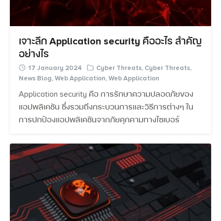
เจาะลึก Application security คืออะไร สำคัญ
อย่างไร
17 January 2024
Cyber Threats
,
Cyber Threats
,
News Blog
,
Web Application
,
Web Application
Application security คือ การรักษาความปลอดภัยของ
แอปพลิเคชัน ซึ่งรวมถึงกระบวนการและวิธีการต่างๆ ใน
การปกป้องแอปพลิเคชันจากภัยคุกคามทางไซเบอร์